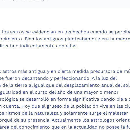
 los astros se evidencian en los hechos cuando se percib
nocimiento. Bien los antiguos planteaban que era la madr
irecta o indirectamente con ellas.
os astros más antigua y en cierta medida precursora de mú
se fueron decantando y perfeccionando. A la luz del
de la tierra al igual que del desplazamiento anual del so
regularidad en el curso del año de una mayor o menor
rológica se desarrolló en forma significativa dando pie a
n cuenta. Hoy que el grueso de la población vive en las c
 ritmos de la naturaleza y solamente surge el malestar 
 porqué de su presencia. Actualmente los astrólogos orien
 área del conocimiento que en la actualidad no posee la f