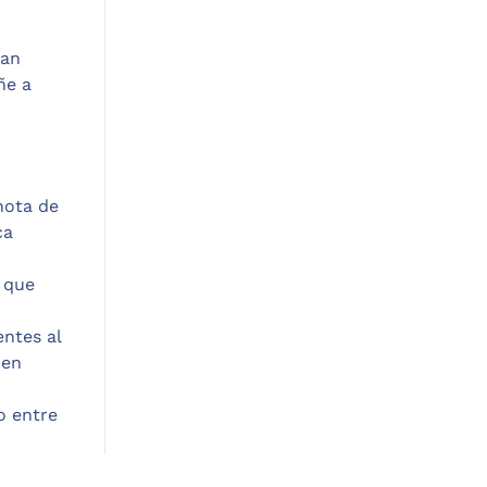
ran
ñe a
nota de
ca
o que
entes al
 en
o entre