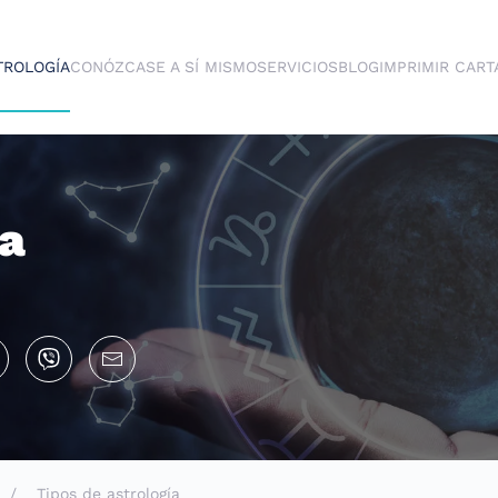
TROLOGÍA
CONÓZCASE A SÍ MISMO
SERVICIOS
BLOG
IMPRIMIR CART
ía
Tipos de astrología