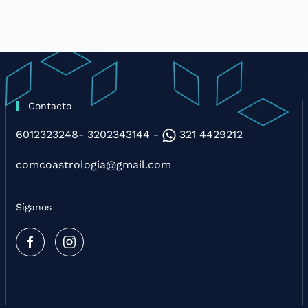
Contacto
6012323248- 3202343144 -
321 4429212
comcoastrologia@gmail.com
Síganos