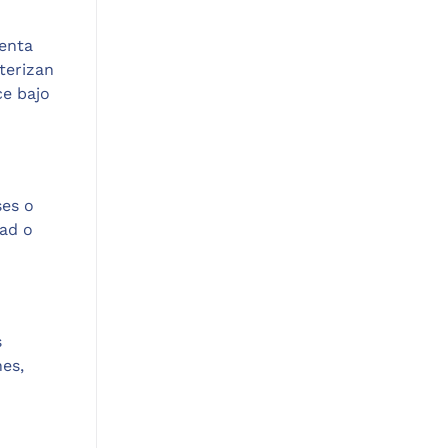
uenta
cterizan
ce bajo
ses o
dad o
s
nes,