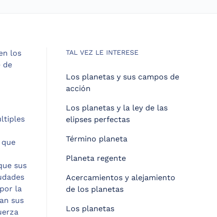
en los
TAL VEZ LE INTERESE
e de
Los planetas y sus campos de
acción
Los planetas y la ley de las
ltiples
elipses perfectas
Término planeta
l que
Planeta regente
 que sus
iudades
Acercamientos y alejamiento
por la
de los planetas
tan sus
Los planetas
uerza