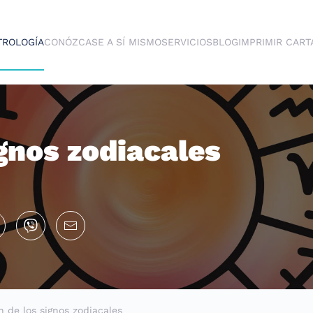
TROLOGÍA
CONÓZCASE A SÍ MISMO
SERVICIOS
BLOG
IMPRIMIR CART
ignos zodiacales
n de los signos zodiacales