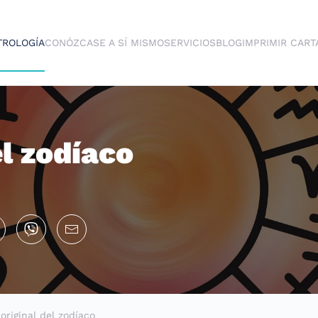
TROLOGÍA
CONÓZCASE A SÍ MISMO
SERVICIOS
BLOG
IMPRIMIR CART
el zodíaco
original del zodíaco