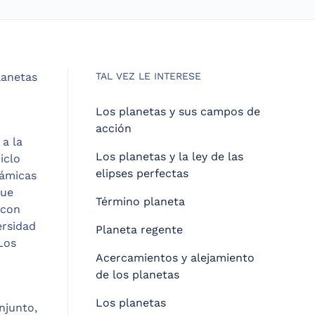
lanetas
TAL VEZ LE INTERESE
Los planetas y sus campos de
acción
 a la
Los planetas y la ley de las
iclo
elipses perfectas
námicas
que
Término planeta
 con
ersidad
Planeta regente
Los
Acercamientos y alejamiento
de los planetas
Los planetas
njunto,