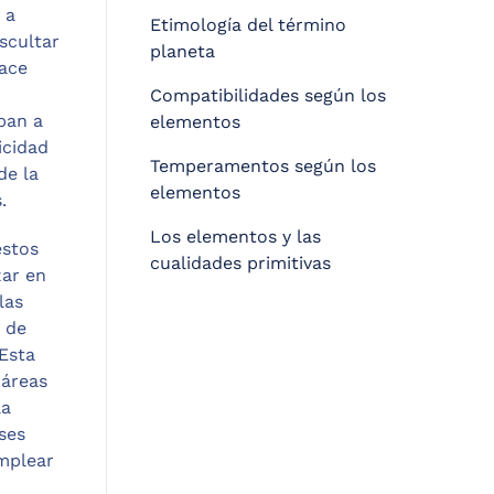
 a
Etimología del término
uscultar
planeta
hace
Compatibilidades según los
ban a
elementos
icidad
Temperamentos según los
de la
elementos
.
Los elementos y las
estos
cualidades primitivas
zar en
las
e de
 Esta
 áreas
la
ses
emplear