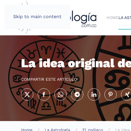
Skip to main content
HOME
LA AS
La idea original d
COMPARTIR ESTE ARTÍCULO
Home
La Astrología
El zodiaco
La idea 