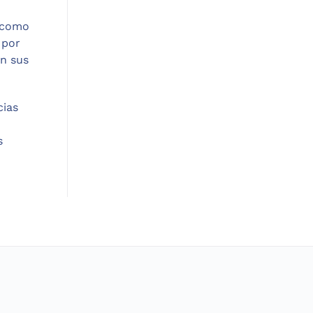
o como
 por
en sus
cias
s