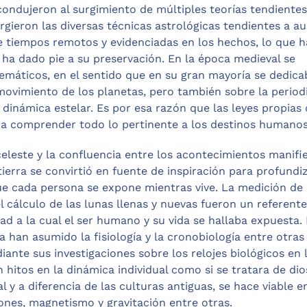
condujeron al surgimiento de múltiples teorías tendientes
urgieron las diversas técnicas astrológicas tendientes a a
de tiempos remotos y evidenciadas en los hechos, lo que 
 ha dado pie a su preservación. En la época medieval se
emáticos, en el sentido que en su gran mayoría se dedica
 movimiento de los planetas, pero también sobre la period
dinámica estelar. Es por esa razón que las leyes propias 
ra comprender todo lo pertinente a los destinos humanos
celeste y la confluencia entre los acontecimientos manifi
tierra se convirtió en fuente de inspiración para profundi
ue cada persona se expone mientras vive. La medición de 
el cálculo de las lunas llenas y nuevas fueron un referent
d a la cual el ser humano y su vida se hallaba expuesta.
 han asumido la fisiología y la cronobiología entre otras
iante sus investigaciones sobre los relojes biológicos en 
hitos en la dinámica individual como si se tratara de dio
 y a diferencia de las culturas antiguas, se hace viable 
ones, magnetismo y gravitación entre otras.